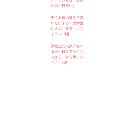
ストラン８選（友達
の誕生日祝い）
安く友達の誕生日祝
いが出来る！大学生
に人気「東京」レス
トラン10選
高校生に人気！安い
＆誕生日サプライズ
できる「名古屋」デ
ィナー7選
Category
Cosmetics
Surprise