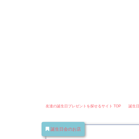
女友達に贈る
男友達に贈る
コスメ
家電
手作り
ラッピング
シチ
友達の誕生日プレゼントを探せるサイト
TOP
誕生
誕生日会のお店