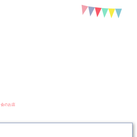
HAPPY BIRTHDAY
-for friend-
誕生日のお祝いにおすすめ！「ラ コシーナ デル クアトロ」の口コミ&情
＆美容
サプライズ
小物
誕生日会のお店
ファッシ
ュエーション
日会のお店
誕生日のお祝いにおすすめ！「ラ コシーナ デル クアトロ」の口コミ