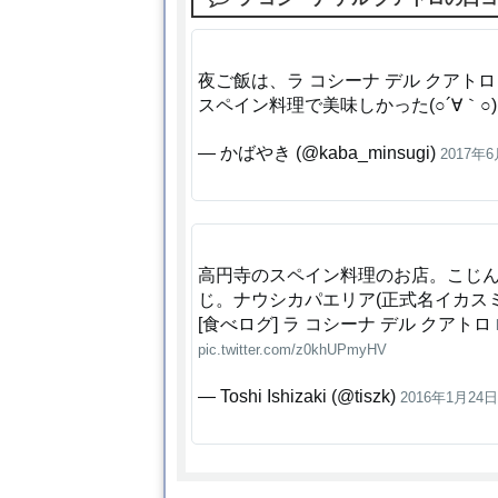
夜ご飯は、ラ コシーナ デル クアトロ
スペイン料理で美味しかった(○´∀｀○
— かばやき (@kaba_minsugi)
2017年
高円寺のスペイン料理のお店。こじ
じ。ナウシカパエリア(正式名イカス
[食べログ] ラ コシーナ デル クアトロ
pic.twitter.com/z0khUPmyHV
— Toshi Ishizaki (@tiszk)
2016年1月24日