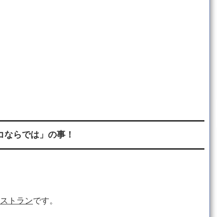
コならでは」の事！
ストラン
です。