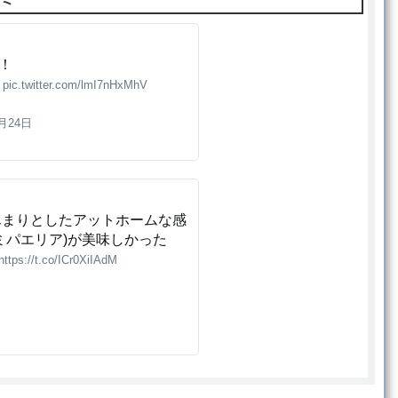
！
)
pic.twitter.com/lmI7nHxMhV
6月24日
んまりとしたアットホームな感
ミパエリア)が美味しかった
https://t.co/ICr0XiIAdM