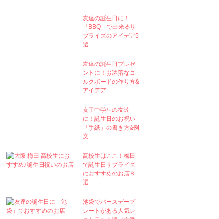
友達の誕生日に！
「BBQ」で出来るサ
プライズのアイデア5
選
友達の誕生日プレゼ
ントに！お洒落なコ
ルクボードの作り方&
アイデア
女子中学生の友達
に！誕生日のお祝い
「手紙」の書き方&例
文
高校生はここ！梅田
で誕生日サプライズ
におすすめのお店８
選
池袋でバースデープ
レートがある人気レ