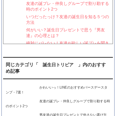
友達の誕プレ・仲良しグループで割り勘する
時のポイント2つ
いつだったっけ？友達の誕生日を知る５つの
方法
何がいい？誕生日プレゼントで思う『男友
達』の心理とは？
絶対にバレない！友達が欲しい誕プレを聞き
出す方法&コツ4つ
「もうやめたい！」友達の誕生日プレゼント
交換を辞めるには？
同じカテゴリ「
」内のおすす
誕生日トリビア
友達への誕生日プレゼント予算はいくら？平
め記事
均相場を比較
誕生日プレゼント探し！男友達が好きなモノ
かわいいっ！LINEのおすすめバースデースタ
を見つけ出すコツ
ンプ・7選！
誕生日のお返しにかける金額・相場はどれぐ
友達の誕プレ・仲良しグループで割り勘する時
らい？
のポイント2つ
異性の友達への誕生日プレゼント選びで失敗
しない３つのコツ
男友達の誕生日プレゼントで外さない選び方