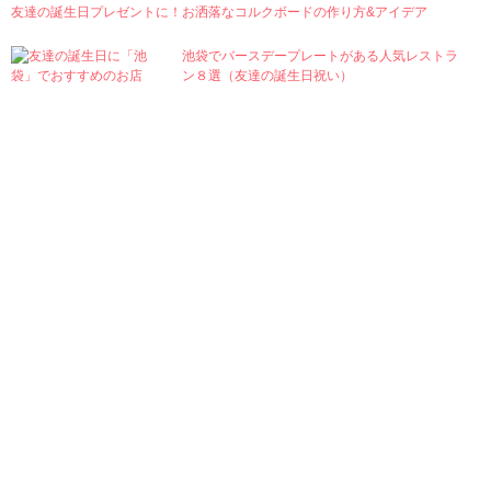
友達の誕生日プレゼントに！お洒落なコルクボードの作り方&アイデア
池袋でバースデープレートがある人気レストラ
ン８選（友達の誕生日祝い）
Category
Zakka
Cosmetics
Food
Surprise
Kaden
Komono
Handmade
Birthday Party
Wrapping
Fashion
Situation
Accessory