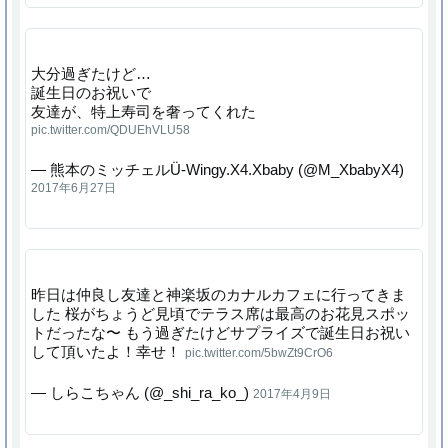
大分過ぎたけど…
誕生日のお祝いで
友達が、特上寿司を奢ってくれた
pic.twitter.com/QDUEhVLU58
— 熊本のミッチェルÜ-Wingy.X4.Xbaby (@M_XbabyX4)
2017年6月27日
昨日は仲良し友達と神楽坂のカナルカフェに行ってきま
した 桜がちょうど見頃でテラス席は最高のお花見スポッ
トだったな〜 もう過ぎたけどサプライズで誕生日お祝い
して頂いたよ！幸せ！
pic.twitter.com/5bwZt9CrO6
— しらこちゃん (@_shi_ra_ko_)
2017年4月9日