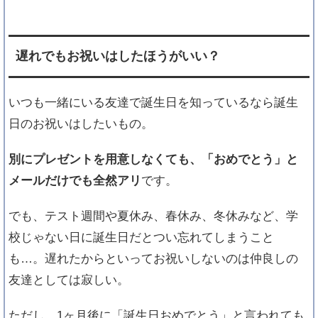
「もうやめたい！」友達の誕生日プレゼント
交換を辞めるには？
異性の友達への誕生日プレゼント選びで失敗
遅れでもお祝いはしたほうがいい？
しない３つのコツ
「感動したよ…」友達を泣かせる誕生日プレ
いつも一緒にいる友達で誕生日を知っているなら誕生
ゼント３つのコツ
日のお祝いはしたいもの。
何がいい？誕生日プレゼントで思う『男友
達』の心理とは？
別にプレゼントを用意しなくても、「おめでとう」と
友達の誕生日過ぎちゃったけど、お祝いはし
た方がいい？
メールだけでも全然アリ
です。
友達同士で誕生日祝い！グループの仲をこじ
らせない金額はいくら？
でも、テスト週間や夏休み、春休み、冬休みなど、学
誕生日のお返しにかける金額・相場はどれぐ
校じゃない日に誕生日だとつい忘れてしまうこと
らい？
も…。遅れたからといってお祝いしないのは仲良しの
男友達に「勘違いされない」誕生日プレゼン
友達としては寂しい。
トの選び方
誕生日プレゼント探し！男友達が好きなモノ
ただし、1ヶ月後に「誕生日おめでとう」と言われても