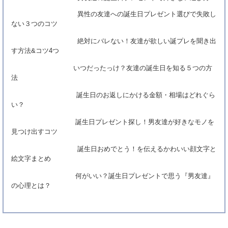
男友達の誕生日プレゼントで外さない選び方
異性の友達への誕生日プレゼント選びで失敗し
ない３つのコツ
友達同士で誕生日祝い！グループの仲をこじ
らせない金額はいくら？
絶対にバレない！友達が欲しい誕プレを聞き出
す方法&コツ4つ
「感動したよ…」友達を泣かせる誕生日プレ
ゼント３つのコツ
いつだったっけ？友達の誕生日を知る５つの方
法
男友達に「勘違いされない」誕生日プレゼン
トの選び方
誕生日のお返しにかける金額・相場はどれぐら
い？
誕生日プレゼント探し！男友達が好きなモノを
見つけ出すコツ
誕生日おめでとう！を伝えるかわいい顔文字と
絵文字まとめ
何がいい？誕生日プレゼントで思う『男友達』
の心理とは？