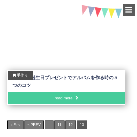
HAPPY BIRTHDAY
-for friend-
友達の誕生日プレゼントを探せるサイト（13 / 13Page）
手作り
女友達の誕生日プレゼントでアルバムを作る時の５
つのコツ
read more
« First
< PREV
...
11
12
13