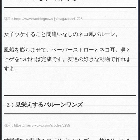
喜ぶ飾り付けアイデア
友達の誕生日におすすめ！「ユニバチケッ
ト」でサプライズ
引用：https://www.weddingnews.jp/magazine/41723
友達の誕生日に【ボカロ】バースデーソング
でお祝い！おすすめ6曲
女子ウケすること間違いなしのネコ風バルーン。
友達の誕生日サプライズに！100均バルーン
風船を膨らませて、ペーパーストローとネコ耳、鼻と
のおしゃれな飾り方7つ
友達誕生日に黒板アートでサプライズ！おす
ヒゲをつければ完成です。友達の好きな動物で作れま
すめデザイン4つ
すよ。
女子中学生の友達に！誕生日のお祝い「手
紙」の書き方&例文
感動的なバースデーに！友達に贈りたいおす
すめサプライズムービー
2：見栄えするバルーンワンズ
友達の誕生日サプライズに！LINEでする「縦
読みメッセージ」アイデア
友達の誕生日プレゼントに！お洒落なコルク
引用：https://marry-xoxo.com/articles/3255
ボードの作り方&アイデア
友達の誕生日に学校で「ホールケーキ」をプ