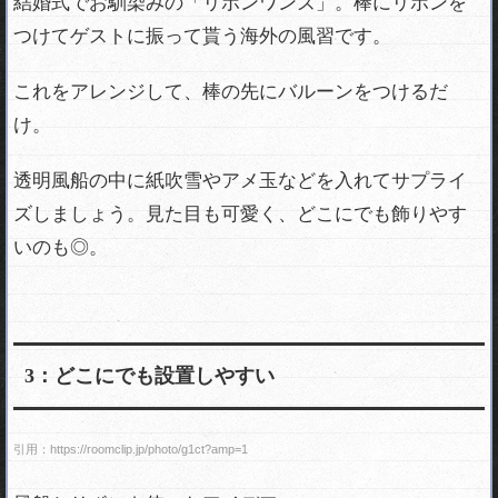
結婚式でお馴染みの「リボンワンズ」。棒にリボンを
レゼント！厳選レシピ
つけてゲストに振って貰う海外の風習です。
簡単だから当日でもOK！友達向き「誕生日サ
これをアレンジして、棒の先にバルーンをつけるだ
プライズ」のアイデア
け。
女友達の誕生日【スタバ】を使ったサプライ
ズプレゼント３つ
透明風船の中に紙吹雪やアメ玉などを入れてサプライ
ズしましょう。見た目も可愛く、どこにでも飾りやす
いのも◎。
3：どこにでも設置しやすい
引用：https://roomclip.jp/photo/g1ct?amp=1