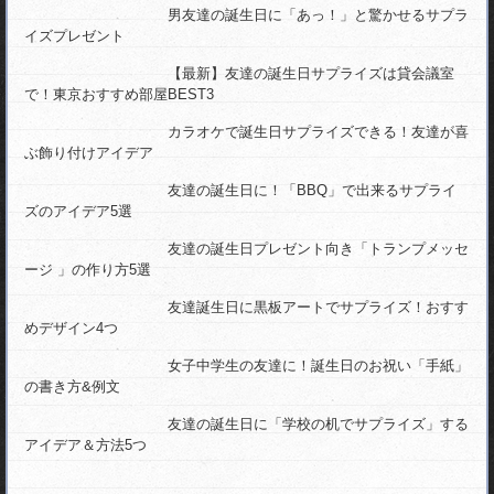
プライズ」のアイデア
男友達の誕生日に「あっ！」と驚かせるサプラ
イズプレゼント
友達の誕生日におすすめ！「ユニバチケッ
ト」でサプライズ
【最新】友達の誕生日サプライズは貸会議室
で！東京おすすめ部屋BEST3
友達の誕生日に【ボカロ】バースデーソング
でお祝い！おすすめ6曲
カラオケで誕生日サプライズできる！友達が喜
ぶ飾り付けアイデア
友達の誕生日に「学校の机でサプライズ」す
るアイデア＆方法5つ
友達の誕生日に！「BBQ」で出来るサプライ
ズのアイデア5選
感動的なバースデーに！友達に贈りたいおす
すめサプライズムービー
友達の誕生日プレゼント向き「トランプメッセ
ージ 」の作り方5選
女友達の誕生日【スタバ】を使ったサプライ
ズプレゼント３つ
友達誕生日に黒板アートでサプライズ！おすす
誕生日に貰って嬉しい「メッセージ」はコ
めデザイン4つ
レ！友達におすすめ文例
女子中学生の友達に！誕生日のお祝い「手紙」
友達の誕生日に！「BBQ」で出来るサプライ
の書き方&例文
ズのアイデア5選
友達の誕生日に「学校の机でサプライズ」する
友達の誕生日プレゼントに！お洒落なコルク
アイデア＆方法5つ
ボードの作り方&アイデア