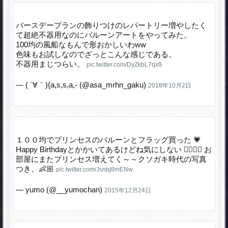
バースデープランの飾りつけのレパートリー増やしたく
て超絶不器用なのにバルーンアートをやってみた。
100均の風船なもんで形おかしいわww
色味もお試しなのでざっとこんな感じである。
不器用まじつらい。
pic.twitter.com/DyZkbL7qx9
— ( ´∀｀){a,s,s,a,- (@asa_mrhn_gaku)
2018年10月2日
１００均でプリンセスのバルーンとフラッグ買った 💗
Happy Birthdayとかかいてあるけどね気にしない 👌🏻💕💕 お
部屋にまたプリンセス増えてく～～クソガキ時代の写真
つき、👶🏼
pic.twitter.com/Jsnbj8mENw
— yumo (@__yumochan)
2015年12月24日