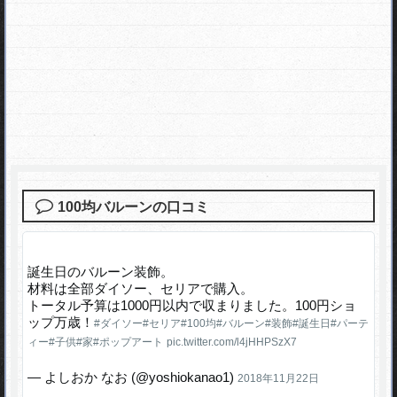
100均バルーンの口コミ
誕生日のバルーン装飾。
材料は全部ダイソー、セリアで購入。
トータル予算は1000円以内で収まりました。100円ショ
ップ万歳！
#ダイソー
#セリア
#100均
#バルーン
#装飾
#誕生日
#パーテ
ィー
#子供
#家
#ポップアート
pic.twitter.com/l4jHHPSzX7
— よしおか なお (@yoshiokanao1)
2018年11月22日