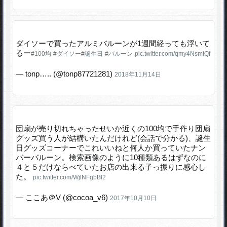
ダイソーで買ったアルミバルーンが1週間経っても浮いて
るー
#100均
#ダイソー
#誕生日
#バルーン
pic.twitter.com/qmy4NsmtQf
— tonp….. (@tonp87721281)
2018年11月14日
団扇が売り切れちゃったせいか近くの100均で手作り団扇
グッズ買う人が結構いたんだけれど(会話で分かる)、誕生
日グッズコーナーでこれいいねと何人か買っていたナン
バーバルーン。検索画像のように10種類あるはずなのに
４と５だけならべていたお店の出来る子っ振りに感心し
た。
pic.twitter.com/WjlNFgbBl2
— ここあ＠V (@cocoa_v6)
2017年10月10日