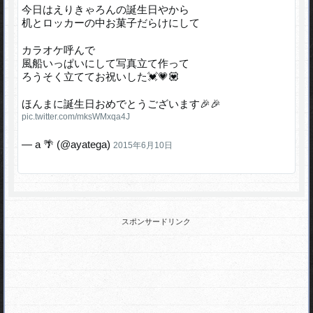
今日はえりきゃろんの誕生日やから
机とロッカーの中お菓子だらけにして
カラオケ呼んで
風船いっぱいにして写真立て作って
ろうそく立ててお祝いした💓💗💟
ほんまに誕生日おめでとうございます🎉🎉
pic.twitter.com/mksWMxqa4J
— a 🌴 (@ayatega)
2015年6月10日
スポンサードリンク