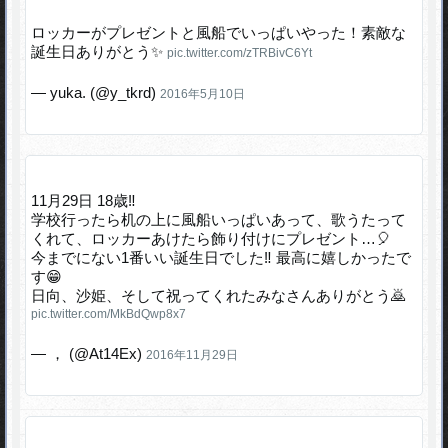
ロッカーがプレゼントと風船でいっぱいやった！素敵な
誕生日ありがとう✨
pic.twitter.com/zTRBivC6Yt
— yuka. (@y_tkrd)
2016年5月10日
11月29日 18歳‼︎
学校行ったら机の上に風船いっぱいあって、歌うたって
くれて、ロッカーあけたら飾り付けにプレゼント…🎈
今までにない1番いい誕生日でした‼︎ 最高に嬉しかったで
す😁
日向、沙姫、そして祝ってくれたみなさんありがとう🙇
pic.twitter.com/MkBdQwp8x7
— ， (@At14Ex)
2016年11月29日