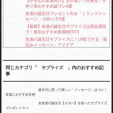
【中学生の友達向け】お小遣いで出来る！手
作り系おすすめ誕プレ4選
友達の誕生日プレゼント向き「トランプメッ
セージ 」の作り方5選
【最新】友達の誕生日サプライズは貸会議室
で！東京おすすめ部屋BEST3
友達の誕生日サプライズに！LINEでする「縦
読みメッセージ」アイデア
お祝いの言葉だけでも嬉しい！友達誕生日に
おすすめ文例5つ
友達の誕生日に学校で「ホールケーキ」をプ
同じカテゴリ「
」内のおすすめ記
サプライズ
レゼント！厳選レシピ
事
友達向け・サプライズが成功する「誕プレ渡
誕生日に貰って嬉しい「メッセージ」はコレ！
し方」4パターン
友達におすすめ文例
男友達の誕生日に「あっ！」と驚かせるサプ
女友達の誕生日【スタバ】を使ったサプライズ
ライズプレゼント
プレゼント３つ
簡単だから当日でもOK！友達向き「誕生日サ