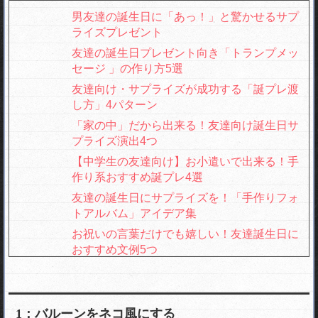
男友達の誕生日に「あっ！」と驚かせるサプ
ライズプレゼント
友達の誕生日プレゼント向き「トランプメッ
セージ 」の作り方5選
友達向け・サプライズが成功する「誕プレ渡
し方」4パターン
「家の中」だから出来る！友達向け誕生日サ
プライズ演出4つ
【中学生の友達向け】お小遣いで出来る！手
作り系おすすめ誕プレ4選
友達の誕生日にサプライズを！「手作りフォ
トアルバム」アイデア集
お祝いの言葉だけでも嬉しい！友達誕生日に
おすすめ文例5つ
友達の誕生日に「学校の机でサプライズ」す
るアイデア＆方法5つ
カラオケで誕生日サプライズできる！友達が
1：バルーンをネコ風にする