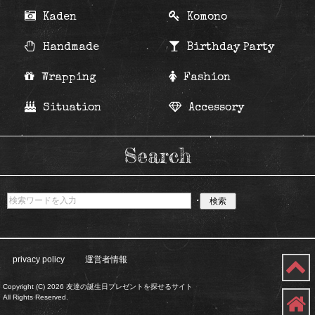
Kaden
Komono
Handmade
Birthday Party
Wrapping
Fashion
Situation
Accessory
Search
privacy policy
運営者情報
Copyright (C) 2026 友達の誕生日プレゼントを探せるサイト
All Rights Reserved.