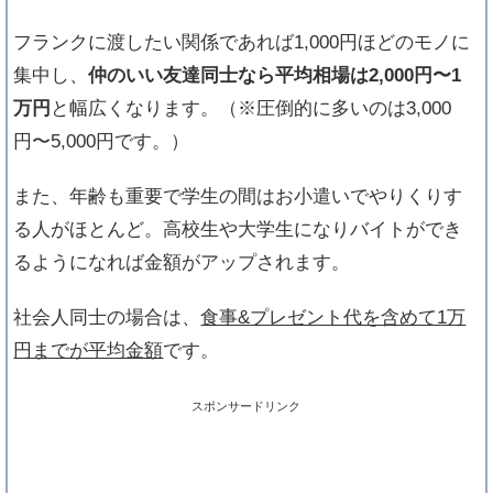
しない３つのコツ
友達への誕生日プレゼント予算はいくら？平
フランクに渡したい関係であれば1,000円ほどのモノに
均相場を比較
集中し、
仲のいい友達同士なら平均相場は2,000円〜1
誕生日おめでとう！を伝えるかわいい顔文字
万円
と幅広くなります。（※圧倒的に多いのは3,000
と絵文字まとめ
円〜5,000円です。）
また、年齢も重要で学生の間はお小遣いでやりくりす
る人がほとんど。高校生や大学生になりバイトができ
るようになれば金額がアップされます。
社会人同士の場合は、
食事&プレゼント代を含めて1万
円までが平均金額
です。
スポンサードリンク