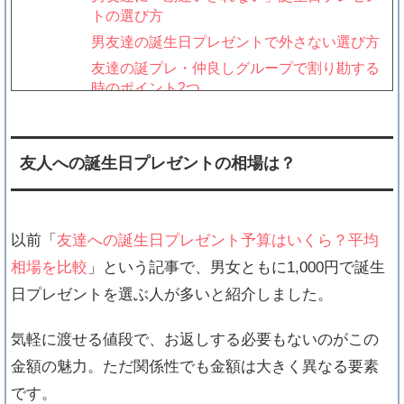
トの選び方
男友達の誕生日プレゼントで外さない選び方
友達の誕プレ・仲良しグループで割り勘する
時のポイント2つ
誕生日プレゼント探し！男友達が好きなモノ
を見つけ出すコツ
何がいい？誕生日プレゼントで思う『男友
友人への誕生日プレゼントの相場は？
達』の心理とは？
いつだったっけ？友達の誕生日を知る５つの
方法
以前「
友達への誕生日プレゼント予算はいくら？平均
かわいいっ！LINEのおすすめバースデースタ
相場を比較
」という記事で、男女ともに1,000円で誕生
ンプ・7選！
日プレゼントを選ぶ人が多いと紹介しました。
誕生日のお返しにかける金額・相場はどれぐ
らい？
気軽に渡せる値段で、お返しする必要もないのがこの
「もうやめたい！」友達の誕生日プレゼント
交換を辞めるには？
金額の魅力。ただ関係性でも金額は大きく異なる要素
異性の友達への誕生日プレゼント選びで失敗
です。