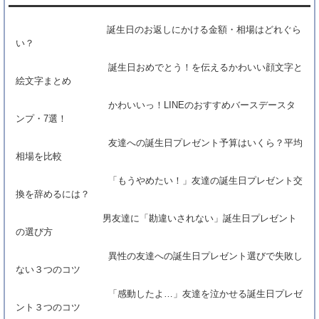
男友達に「勘違いされない」誕生日プレゼン
トの選び方
誕生日のお返しにかける金額・相場はどれぐら
何がいい？誕生日プレゼントで思う『男友
い？
達』の心理とは？
誕生日おめでとう！を伝えるかわいい顔文字と
「感動したよ…」友達を泣かせる誕生日プレ
絵文字まとめ
ゼント３つのコツ
かわいいっ！LINEのおすすめバースデースタ
異性の友達への誕生日プレゼント選びで失敗
ンプ・7選！
しない３つのコツ
友達への誕生日プレゼント予算はいくら？平均
絶対にバレない！友達が欲しい誕プレを聞き
相場を比較
出す方法&コツ4つ
「もうやめたい！」友達の誕生日プレゼント交
いつだったっけ？友達の誕生日を知る５つの
換を辞めるには？
方法
かわいいっ！LINEのおすすめバースデースタ
男友達に「勘違いされない」誕生日プレゼント
の選び方
ンプ・7選！
異性の友達への誕生日プレゼント選びで失敗し
ない３つのコツ
「感動したよ…」友達を泣かせる誕生日プレゼ
ント３つのコツ