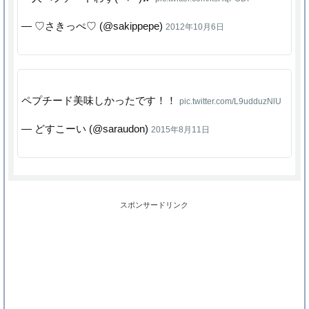
— ♡さきっぺ♡ (@sakippepe)
2012年10月6日
ペプチード美味しかったです！！
pic.twitter.com/L9udduzNlU
— どすこーい (@saraudon)
2015年8月11日
スポンサードリンク