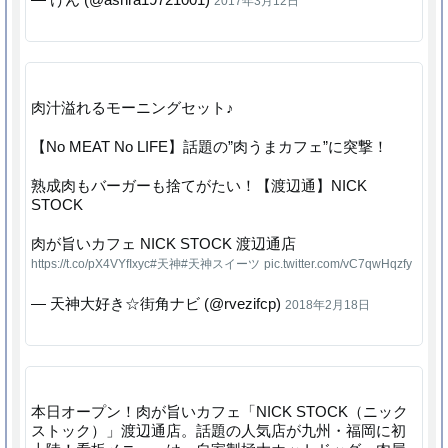
2017年3月12日
肉汁溢れるモーニングセット♪
【No MEAT No LIFE】話題の”肉うまカフェ”に突撃！
熟成肉もバーガーも捨てがたい！【渡辺通】NICK
STOCK
肉が旨いカフェ NICK STOCK 渡辺通店
https://t.co/pX4VYfIxyc
#天神
#天神スイーツ
pic.twitter.com/vC7qwHqzfy
— 天神大好き☆街角ナビ (@rvezifcp)
2018年2月18日
本日オープン！肉が旨いカフェ「NICK STOCK（ニック
ストック）」渡辺通店。話題の人気店が九州・福岡に初