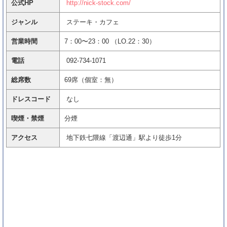
公式HP
http://nick-stock.com/
友達の誕生日祝いでサプライズ！「東京」に
ある人気レストラン10選
ジャンル
ステーキ・カフェ
安いのにお洒落！「友達の誕生日」におすす
め名古屋レストラン8選
営業時間
7：00〜23：00 （LO.22：30）
品川駅周辺バースデープレート有りの人気店
電話
092-734-1071
一覧（友達誕生日に）
総席数
69席（個室：無）
ドレスコード
なし
喫煙・禁煙
分煙
誕生日のお祝いにおすすめ！「Nico」の口コ
アクセス
ミ&情報
地下鉄七隈線「渡辺通」駅より徒歩1分
秋葉原駅周辺で友達誕生日祝い！バースデー
プレートがある人気店8選