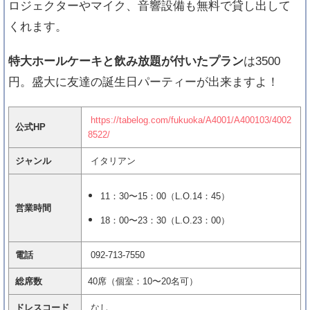
ロジェクターやマイク、音響設備も無料で貸し出して
くれます。
特大ホールケーキと飲み放題が付いたプラン
は3500
円。盛大に友達の誕生日パーティーが出来ますよ！
https://tabelog.com/fukuoka/A4001/A400103/4002
公式HP
8522/
ジャンル
イタリアン
11：30〜15：00（L.O.14：45）
営業時間
18：00〜23：30（L.O.23：00）
電話
092-713-7550
総席数
40席（個室：10〜20名可）
ドレスコード
なし