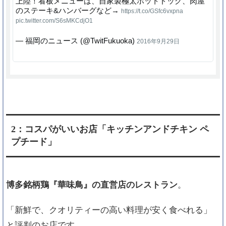
上陸！看板メニューは、自家製極太ホットドッグ、肉屋
のステーキ&ハンバーグなど→
https://t.co/GSfc6vxpna
pic.twitter.com/S6sMKCdjO1
— 福岡のニュース (@TwitFukuoka)
2016年9月29日
2：コスパがいいお店「キッチンアンドチキン ペ
プチード」
博多銘柄鶏『華味鳥』の直営店のレストラン
。
「新鮮で、クオリティーの高い料理が安く食べれる」
と評判のお店です。