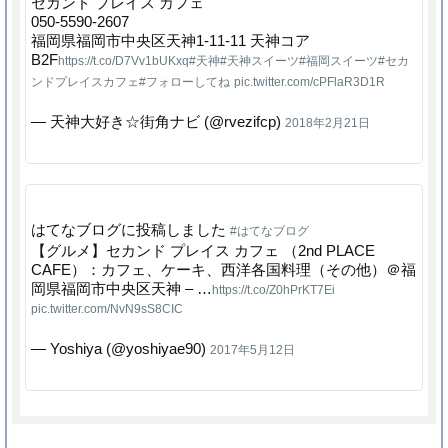
セカンド プレイス カフェ
050-5590-2607
福岡県福岡市中央区天神1-11-11 天神コア
B2F
https://t.co/D7Vv1bUKxq
#天神
#天神スイーツ
#福岡スイーツ
#セカ
ンドプレイスカフェ
#フォローしてね
pic.twitter.com/cPFlaR3D1R
— 天神大好き☆街角ナビ (@rvezifcp)
2018年2月21日
はてなブログに投稿しました
#はてなブログ
【グルメ】セカンド プレイス カフェ （2nd PLACE
CAFE）：カフェ、ケーキ、西洋各国料理（その他）＠福
岡県福岡市中央区天神 – …
https://t.co/Z0hPrKT7Ei
pic.twitter.com/NvN9sS8CIC
— Yoshiya (@yoshiyae90)
2017年5月12日