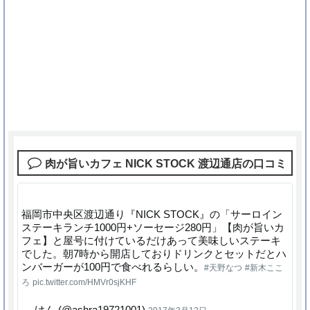
誕生日のお祝いにおすすめ！「テディーズ ビ
ガー バーガー」の口コミ&情報
恵比寿で友達誕生日お祝い！バースデープレ
ート有り人気店8選
肉が旨いカフェ NICK STOCK 渡辺通店の口コミ
京都で「友達の誕生日祝い」はここ！お洒落
で安い人気レストラン10選
誕生日のお祝いにおすすめ！「RIGOLETTO
福岡市中央区渡辺通り『NICK STOCK』の「サーロイン
WINE AND BAR」の口コミ&情報
ステーキランチ1000円+ソーセージ280円」【肉が旨いカ
フェ】と屋号に付けているだけあって美味しいステーキ
でした。朝7時から開店しておりドリンクとセットだとハ
ンバーガーが100円で食べれるらしい。
#天野なつ
#新木ここ
ろ
pic.twitter.com/HMVr0sjKHF
— けん (@ashra19721001)