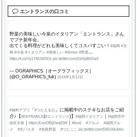
エントランスの口コミ
野菜の美味しい今泉のイタリアン「エントランス」さん
でプチ新年会。
出てくる料理がどれも美味しくてコスパすごい！
#福岡
#天
…
神
#今泉
#イタリアン
#美味しい
#dinner
#野菜
https://t.co/Vy1YNUWXDs
pic.twitter.com/2xlXpBhDaX
— OGRAPHICS［オーグラフィックス］
(@O_GRAPHICS_fuk)
2018年1月12日
「
」に掲載中のステキなお店をご紹
#無料アプリ
#つたえる心
介♪【
(
)】
｜
#ENTRANCE
#エントランス
#福岡イタリアン
#福岡市中
｜
｜
央区今泉
https://t.co/Of0jDwaEIW
#food
#グルメ
#福岡グル
メ
#生パスタ
#糸島野菜
#つたここ
pic.twitter.com/595U6kJdxv