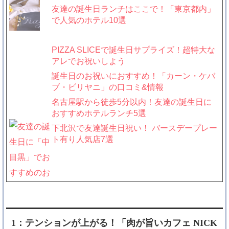
友達の誕生日ランチはここで！「東京都内」
で人気のホテル10選
PIZZA SLICEで誕生日サプライズ！超特大な
アレでお祝いしよう
誕生日のお祝いにおすすめ！「カーン・ケバ
ブ・ビリヤニ」の口コミ&情報
名古屋駅から徒歩5分以内！友達の誕生日に
おすすめホテルランチ5選
下北沢で友達誕生日祝い！ バースデープレー
ト有り人気店7選
こんな嬉しい誕生日サプライズは初めて！女
1：テンションが上がる！「肉が旨いカフェ NICK
友達におすすめ東京のお店