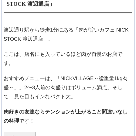
STOCK 渡辺通店」
友達の誕生日「新宿周辺」でバースデープレ
ートがある人気店８選
渡辺通り駅から徒歩1分にある「肉が旨いカフェ NICK
STOCK 渡辺通店」。
銀座で友達の誕生日祝い！バースデープレー
ここは、店名にも入っているほど肉が自慢のお店で
ト有り人気店10選
す。
おすすめメニューは、「NICKVILLAGE～総重量1kg肉
盛～」。2〜3人前の肉盛りはボリューム満点。そし
誕生日のお祝いにおすすめ！「ナングロガ
て、
見た目もインなパクト大
。
ル」の口コミ&情報
横浜で「友達」の誕生日祝い！サプライズで
肉好きの友達ならテンションが上がること間違いなし
きる人気レストラン10選
の料理
です！
誕生日サプライズが出来る！高校生に人気の
「格安 東京ディナー」10選