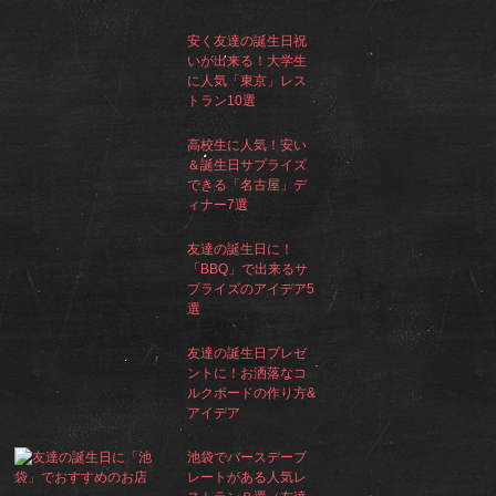
安く友達の誕生日祝
いが出来る！大学生
に人気「東京」レス
トラン10選
高校生に人気！安い
＆誕生日サプライズ
できる「名古屋」デ
ィナー7選
友達の誕生日に！
「BBQ」で出来るサ
プライズのアイデア5
選
友達の誕生日プレゼ
ントに！お洒落なコ
ルクボードの作り方&
アイデア
池袋でバースデープ
レートがある人気レ