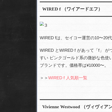
WIRED f （ワイアードエフ）
WIRED fは、セイコー運営の10〜
WIRED とWIRED f があって「
すい ピンクゴールド系の微妙な色使
ブランドです。価格帯は¥10000〜。
＞＞
WIRED f 人気順一覧
Vivienne Westwood （ヴィ