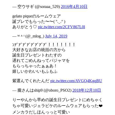
— 空ウサギ (@soraaa_529)
2016年4月10日
gelato piqueのルームウェア
誕プレでもらった〜〜( ᐢ. ̫ .ᐢ )
ありがとう♡
pic.twitter.com/2CFV867L0l
— ᴹ ᴬ ᴵ (@_mlog_)
July 14, 2019
ﾝｱﾞｱﾞｱﾞｱﾞｱﾞｱﾞｱﾞｱﾞ！！！！！！！
大好きなお店の統括の方から
誕生日プレゼントわたすの
遅れてごめんねってパジャマを
もらっちゃったぁぁあ！
嬉しいかわいいもふもふ
紫選んでくれたんだ
pic.twitter.com/AVGQ4KgqBU
— 朧さんはship9 (@oboro_PSO2)
2018年12月10日
りーやんから早めの誕生日プレゼントにめちゃく
ちゃ可愛いジェラピケのルームウェアもらった❤️
メンカラだしほんっっと可愛い