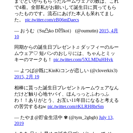
までどいからもらったルームウェアの数は、これ
で4着。全部私がお願いして誕生日に買ってもら
ったものです。流石にあげた本人も呆れてまし
た。
pic.twitter.com/zB06mDaecs
— おうむ（Su凸ko D凹koi） (@oumutin)
2015, 4月
10
同期からの誕生日プレゼント♫ ダッフィーのルー
ムウェア♡ 短パンのおしりには、ちゃんとミッ
キーのマークも！
pic.twitter.com/5XLMDuHHvk
— よつば@既にKinKiコンが恋しい (@cloverkix3)
2015, 2月 19
相棒に貰った誕生日プレゼントルームウェアなん
だけど触り心地ヤバイ、ほんっっとふわっふ
わ！！ありがとう、お互い11年目になると考える
の苦労するねw
pic.twitter.com/rKLRH8brSm
— たやま@貯金生活中 ✾ (@tym_2gbgb)
July 13,
2019