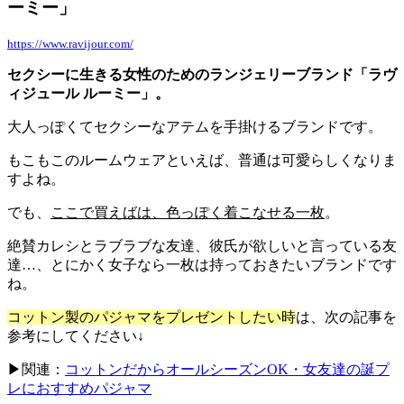
ーミー」
https://www.ravijour.com/
セクシーに生きる女性のためのランジェリーブランド「ラヴ
ィジュール ルーミー」。
大人っぽくてセクシーなアテムを手掛けるブランドです。
もこもこのルームウェアといえば、普通は可愛らしくなりま
すよね。
でも、
ここで買えばは、色っぽく着こなせる一枚
。
絶賛カレシとラブラブな友達、彼氏が欲しいと言っている友
達…、とにかく女子なら一枚は持っておきたいブランドです
ね。
コットン製のパジャマをプレゼントしたい時
は、次の記事を
参考にしてください↓
▶関連：
コットンだからオールシーズンOK・女友達の誕プ
レにおすすめパジャマ