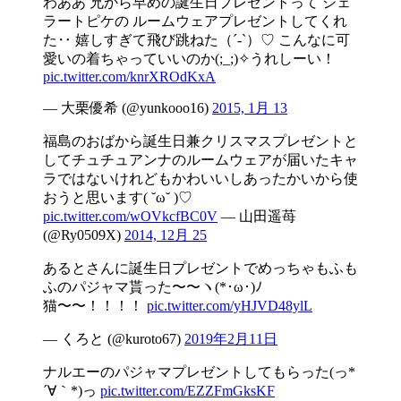
わああ 兄から早めの誕生日プレゼントって ジェ
ラートピケの ルームウェアプレゼントしてくれ
た‥ 嬉しすぎて飛び跳ねた（´-`）♡ こんなに可
愛いの着ちゃっていいのか(;_;)✧うれしーい！
pic.twitter.com/knrXROdKxA
— 大栗優希 (@yunkooo16)
2015, 1月 13
福島のおばから誕生日兼クリスマスプレゼントと
してチュチュアンナのルームウェアが届いたキャ
ラではないけれどもかわいいしあったかいから使
おうと思います( ˘ω˘ )♡
pic.twitter.com/wOVkcfBC0V
— 山田遥苺
(@Ry0509X)
2014, 12月 25
あるとさんに誕生日プレゼントでめっちゃもふも
ふのパジャマ貰った〜〜ヽ(*･ω･)ﾉ
猫〜〜！！！！
pic.twitter.com/yHJVD48ylL
— くろと (@kuroto67)
2019年2月11日
ナルエーのパジャマプレゼントしてもらった(っ*
´∀｀*)っ
pic.twitter.com/EZZFmGksKF