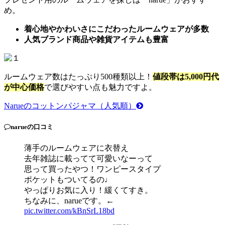
め。
着心地やかわいさにこだわったルームウェアが多数
人気ブランド商品や雑貨アイテムも豊富
ルームウェア数はたっぷり500種類以上！
値段帯は5,000円代
が中心価格
で選びやすい点も魅力ですよ。
Narueのコットンパジャマ（人気順）
narueの口コミ
薄手のルームウェアに衣替え
去年雑誌に載ってて可愛いなーって
思って買ったやつ！ワンピースタイプ
ポケットもついてるの♩
やっぱりお気に入り！緩くてすき。
ちなみに、narueです。←
pic.twitter.com/kBnSrL18bd