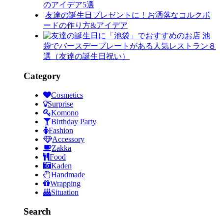
のアイデア5選
友達の誕生日プレゼントに！お洒落なコルクボ
ードの作り方&アイデア
池
袋でバースデープレートがある人気レストラン８
選（友達の誕生日祝い）
Category
Cosmetics
Surprise
Komono
Birthday Party
Fashion
Accessory
Zakka
Food
Kaden
Handmade
Wrapping
Situation
Search