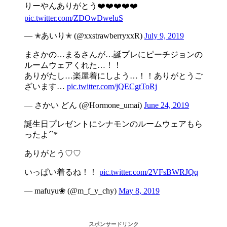
りーやんありがとう❤️❤️❤️❤️❤️
pic.twitter.com/ZDOwDweluS
— ✭あいり✭ (@xxstrawberryxxR)
July 9, 2019
まさかの…まるさんが…誕プレにピーチジョンの
ルームウェアくれた…！！
ありがたし…楽屋着にしよう…！！ありがとうご
ざいます…
pic.twitter.com/jQECgtToRj
— さかい どん (@Hormone_umai)
June 24, 2019
誕生日プレゼントにシナモンのルームウェアもら
ったよ´`*
ありがとう♡♡
いっぱい着るね！！
pic.twitter.com/2VFsBWRJQq
— mafuyu❀ (@m_f_y_chy)
May 8, 2019
スポンサードリンク