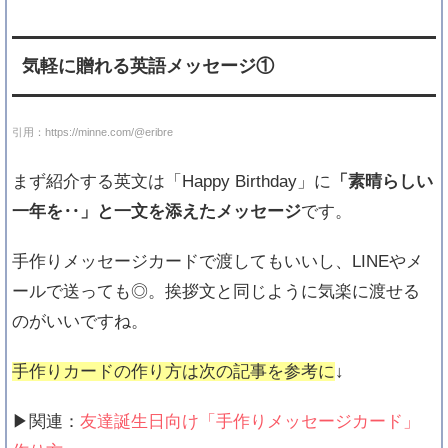
誕プレアイデア4つ
女友達の誕生日プレゼントでアルバムを作る
時の５つのコツ
気軽に贈れる英語メッセージ①
女友達の誕生日用【色紙】可愛くデコするコ
ツと参考デザイン
引用：https://minne.com/@eribre
友達の誕生日に「黒板アート」を！ビキナー
向け描き方&コツ
まず紹介する英文は「Happy Birthday」に
「素晴らしい
友達に「すごい！バースデームービー」を作
る時のアイデア
一年を‥」と一文を添えたメッセージ
です。
手作りメッセージカードで渡してもいいし、LINEやメ
ールで送っても◎。挨拶文と同じように気楽に渡せる
のがいいですね。
手作りカードの作り方は次の記事を参考に
↓
▶関連：
友達誕生日向け「手作りメッセージカード」