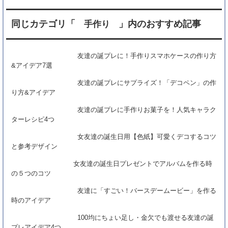
女友達の誕生日プレゼントでアルバムを作る
時の５つのコツ
同じカテゴリ「
」内のおすすめ記事
手作り
女友達の誕生日に手作りネックレスをプレゼ
ント！作り方４つ
友達の誕プレに！手作りスマホケースの作り方
100均にちょい足し・金欠でも渡せる友達の
&アイデア7選
誕プレアイデア4つ
友達の誕プレにサプライズ！「デコペン」の作
女友達の誕生日用【色紙】可愛くデコするコ
り方&アイデア
ツと参考デザイン
友達の誕プレに手作りお菓子を！人気キャラク
ターレシピ4つ
女友達の誕生日用【色紙】可愛くデコするコツ
と参考デザイン
女友達の誕生日プレゼントでアルバムを作る時
の５つのコツ
友達に「すごい！バースデームービー」を作る
時のアイデア
100均にちょい足し・金欠でも渡せる友達の誕