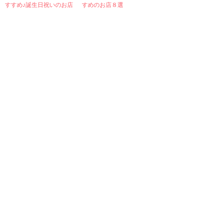
すめのお店８選
Category
Zakka
Cosmetics
Food
Surprise
Kaden
Komono
Handmade
Birthday Party
Wrapping
Fashion
Situation
Accessory
Search