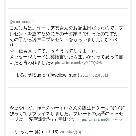
@sum_sounc1
こんにちは。昨日リア友さんのお誕生日だったので、プ
レゼントを渡すためにその子の家まで行ったのですが、
その子から誕生日プレゼントをもらいました。びっく
り！
お手紙も入ってて、うううってなりました。
メッセージカードは英語書いたらぽいかなって思って書
いたと言われましたw
pic.twitter.com/N4yM9TQXv6
— よるむ@Sumer (@yellow_sum)
2017年12月30日
今更やけど、昨日のゆーすけさんの誕生日ケーキ*\(^o^)/*
びっくでサプライズしました。プレートの英語のメッセ
ージは、”変態讃歌”って意味です。
pic.twitter.com/SgukFps8
— いっちー (@a_lchl18)
2013年2月3日