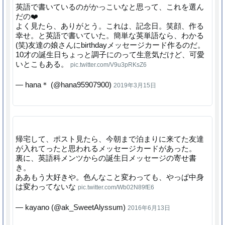
英語で書いているのがかっこいなと思って、これを選ん
だの❤️
よく見たら、ありがとう。これは、記念日。笑顔、作る
幸せ。と英語で書いていた。簡単な英単語なら、わかる
(笑)友達の娘さんにbirthdayメッセージカード作るのだ。
10才の誕生日ちょっと調子にのって生意気だけど、可愛
いとこもある。
pic.twitter.com/V9u3pRKsZ6
— hana＊ (@hana95907900)
2019年3月15日
帰宅して、ポスト見たら、今朝まで泊まりに来てた友達
が入れてったと思われるメッセージカードがあった。
裏に、英語科メンツからの誕生日メッセージの寄せ書
き。
ああもう大好きや。色んなこと変わっても、やっぱ中身
は変わってないな
pic.twitter.com/Wb02N89fE6
— kayano (@ak_SweetAlyssum)
2016年6月13日