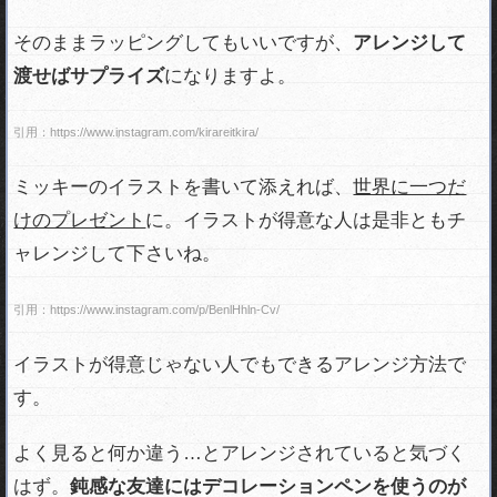
そのままラッピングしてもいいですが、
アレンジして
渡せばサプライズ
になりますよ。
引用：https://www.instagram.com/kirareitkira/
ミッキーのイラストを書いて添えれば、
世界に一つだ
けのプレゼント
に。イラストが得意な人は是非ともチ
ャレンジして下さいね。
引用：https://www.instagram.com/p/BenlHhln-Cv/
イラストが得意じゃない人でもできるアレンジ方法で
す。
よく見ると何か違う…とアレンジされていると気づく
はず。
鈍感な友達にはデコレーションペンを使うのが