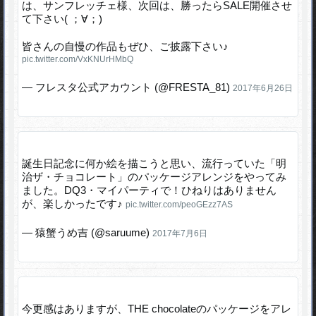
は、サンフレッチェ様、次回は、勝ったらSALE開催させ
て下さい( ；∀；)
皆さんの自慢の作品もぜひ、ご披露下さい♪
pic.twitter.com/VxKNUrHMbQ
— フレスタ公式アカウント (@FRESTA_81)
2017年6月26日
誕生日記念に何か絵を描こうと思い、流行っていた「明
治ザ・チョコレート」のパッケージアレンジをやってみ
ました。DQ3・マイパーティで！ひねりはありません
が、楽しかったです♪
pic.twitter.com/peoGEzz7AS
— 猿蟹うめ吉 (@saruume)
2017年7月6日
今更感はありますが、THE chocolateのパッケージをアレ