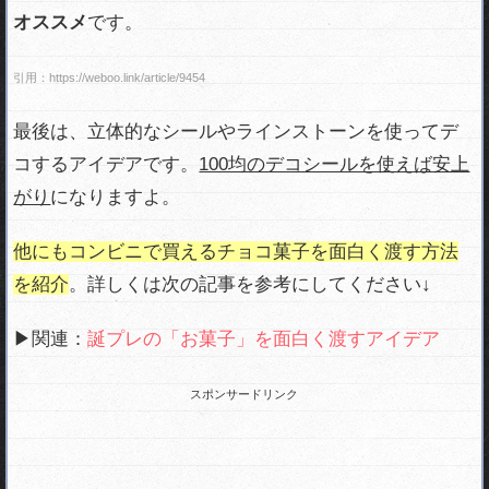
オススメ
です。
引用：https://weboo.link/article/9454
最後は、立体的なシールやラインストーンを使ってデ
コするアイデアです。
100均のデコシールを使えば安上
がり
になりますよ。
他にもコンビニで買えるチョコ菓子を面白く渡す方法
を紹介
。詳しくは次の記事を参考にしてください↓
▶関連：
誕プレの「お菓子」を面白く渡すアイデア
スポンサードリンク