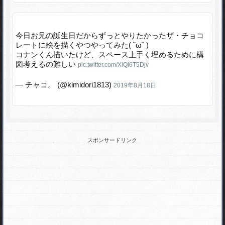
今日お兄の誕生日だからずっとやりたかったザ・チョコ
レートに絵を描くやつやってみた( ˇωˇ )
コナンくん描いたけど、スペース上手く埋めるために構
図考えるの難しい
pic.twitter.com/XlQi6T5Djv
— チャコ。 (@kimidori1813)
2019年8月18日
スポンサードリンク