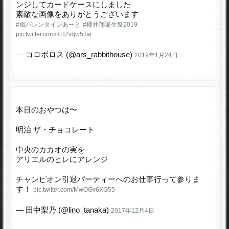
ンジしてカードケースにしました
素敵な画像をありがとうございます
#嵐バレンタインあーと
#櫻井翔誕生祭2019
pic.twitter.com/KHZvqw5Tai
— コロボロス (@ars_rabbithouse)
2019年1月24日
本日のおやつは〜
明治 ザ・チョコレート
中央のカカオの実を
アリエルのヒレにアレンジ
チャンピオン引退パーティーへのお仕事行って参りま
す！
pic.twitter.com/MwOGv6XG55
— 田中梨乃 (@lino_tanaka)
2017年12月4日