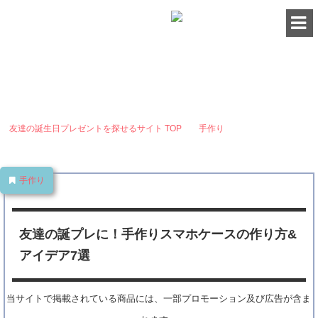
HAPPY BIRTHDAY
-for friend-
友達の誕プレに！手作りスマホケースの作り方&アイデア7選
友達の誕生日プレゼントを探せるサイト
TOP
手作り
友達の誕プレ
に！手作りスマホケースの作り方&アイデア7選
手作り
友達の誕プレに！手作りスマホケースの作り方&
アイデア7選
当サイトで掲載されている商品には、一部プロモーション及び広告が含ま