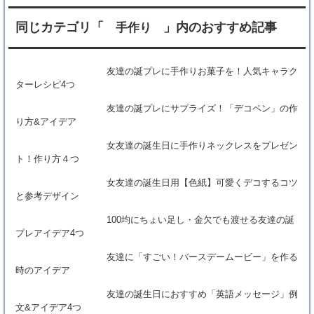
同じカテゴリ「
」内のおすすめ記事
手作り
【まとめ】初心者必見！友達の誕生日向け
「手作りプレゼント」作り方
友達の誕プレに手作りお菓子を！人気キャラク
友達の誕プレに手作りお菓子を！人気キャラ
ターレシピ4つ
クターレシピ4つ
友達の誕プレにサプライズ！「デコペン」の作
女友達の誕生日に手作りネックレスをプレゼ
り方&アイデア
ント！作り方４つ
女友達の誕生日に手作りネックレスをプレゼン
ト！作り方４つ
女友達の誕生日用【色紙】可愛くデコするコツ
と参考デザイン
100均にちょい足し・金欠でも渡せる友達の誕
プレアイデア4つ
友達に「すごい！バースデームービー」を作る
時のアイデア
友達の誕生日におすすめ「英語メッセージ」例
文&アイデア4つ