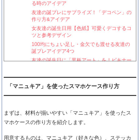
る時のアイデア
友達の誕プレにサプライズ！「デコペン」の
作り方&アイデア
女友達の誕生日用【色紙】可愛くデコするコ
ツと参考デザイン
100均にちょい足し・金欠でも渡せる友達の
誕プレアイデア4つ
友達の誕生日に「黒板アート」を！ビキナー
向け描き方&コツ
友達の誕プレに手作りお菓子を！人気キャラ
クターレシピ4つ
「マニュキア」を使ったスマホケース作り方
女友達の誕生日に手作りネックレスをプレゼ
ント！作り方４つ
友達の誕生日におすすめ「英語メッセージ」
まずは、材料が揃いやすい「マニュキア」を使ったス
例文&アイデア4つ
マホケースの作り方を紹介します。
女友達の誕生日プレゼントでアルバムを作る
時の５つのコツ
用意するものは、マニュキア（好きな色）、ステッカ